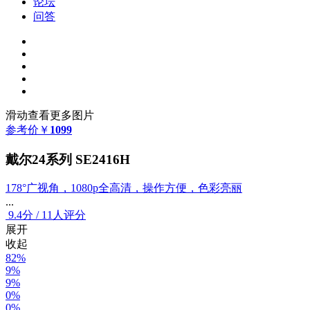
论坛
问答
滑动查看更多图片
参考价
￥
1099
戴尔24系列 SE2416H
178°广视角，1080p全高清，操作方便，色彩亮丽
...
9.4
分
/
11人评分
展开
收起
82%
9%
9%
0%
0%