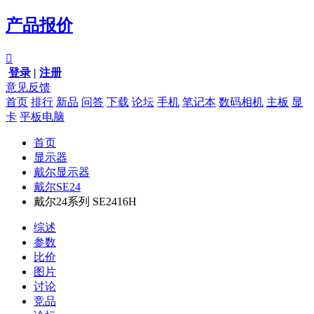
产品报价

登录
|
注册
意见反馈
首页
排行
新品
问答
下载
论坛
手机
笔记本
数码相机
主板
显
卡
平板电脑
首页
显示器
戴尔显示器
戴尔SE24
戴尔24系列 SE2416H
综述
参数
比价
图片
讨论
竞品