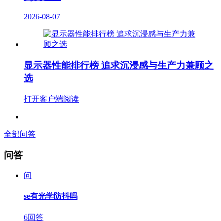
2026-08-07
显示器性能排行榜 追求沉浸感与生产力兼顾之
选
打开客户端阅读
全部问答
问答
问
se有光学防抖吗
6回答