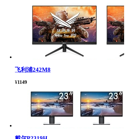
飞利浦242M8
¥
1149
戴尔P2319H