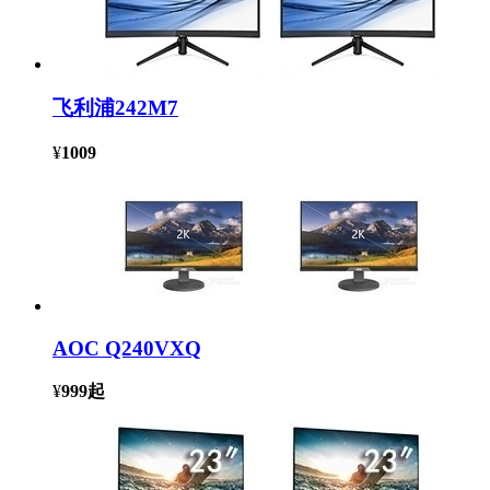
飞利浦242M7
¥
1009
AOC Q240VXQ
¥
999
起