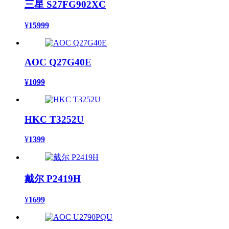
三星 S27FG902XC
¥
15999
AOC Q27G40E
¥
1099
HKC T3252U
¥
1399
戴尔 P2419H
¥
1699