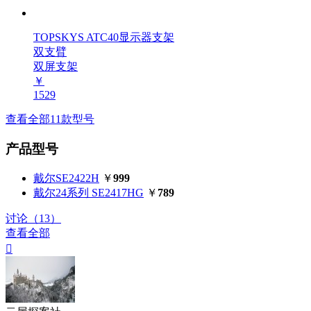
TOPSKYS ATC40显示器支架
双支臂
双屏支架
￥
1529
查看全部11款型号
产品型号
戴尔SE2422H
￥
999
戴尔24系列 SE2417HG
￥
789
讨论（13）
查看全部
