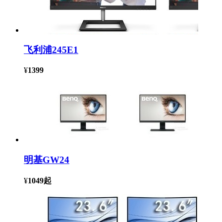
飞利浦245E1
¥
1399
明基GW24
¥
1049
起