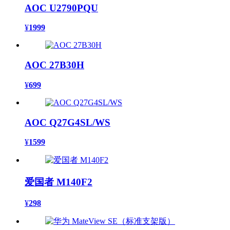
AOC U2790PQU
¥
1999
AOC 27B30H
¥
699
AOC Q27G4SL/WS
¥
1599
爱国者 M140F2
¥
298