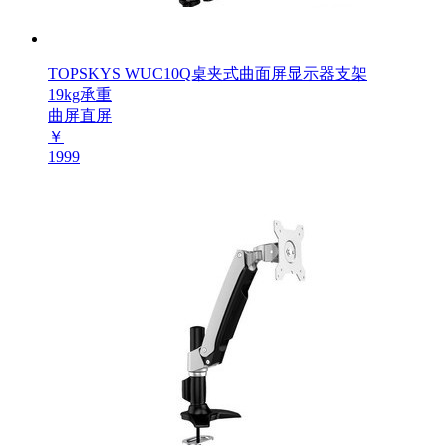
TOPSKYS WUC10Q桌夹式曲面屏显示器支架
19kg承重
曲屏直屏
￥
1999