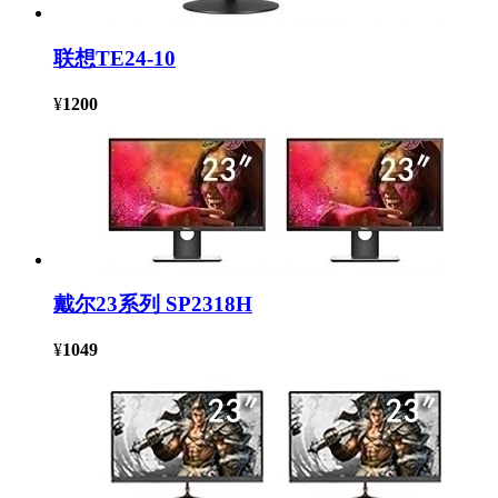
联想TE24-10
¥
1200
戴尔23系列 SP2318H
¥
1049