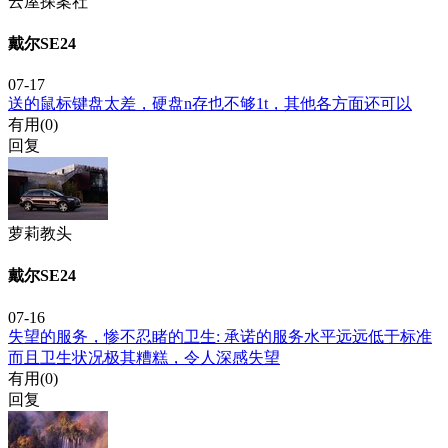
云屋探案社
戴尔SE24
07-17
送的鼠标键盘太差，硬盘n存也不够1t，其他各方面还可以
有用(
0
)
回复
萝莉教头
戴尔SE24
07-16
失望的服务，惨不忍睹的卫生: 承诺的服务水平远远低于标准
而且卫生状况极其糟糕，令人深感失望
有用(
0
)
回复