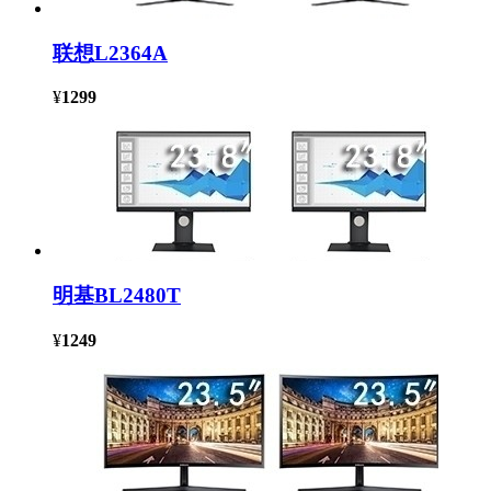
联想L2364A
¥
1299
明基BL2480T
¥
1249