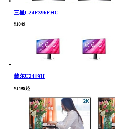
三星C24F396FHC
¥
1049
戴尔U2419H
¥
1499
起